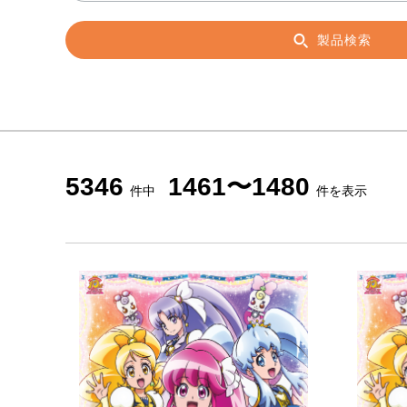
製品検索
5346
1461〜1480
件中
件を表示