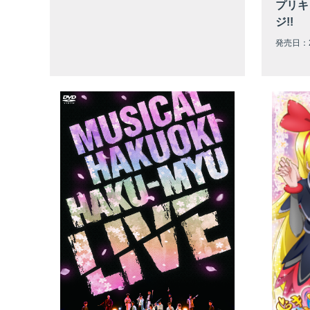
プリキ
ジ!!
発売日：2