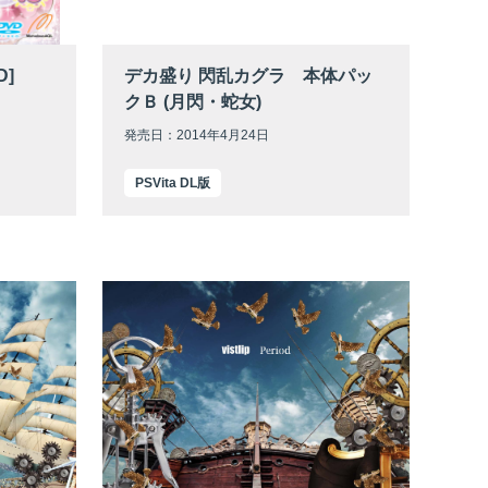
D]
デカ盛り 閃乱カグラ 本体パッ
クＢ (月閃・蛇女)
発売日：2014年4月24日
PSVita DL版