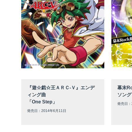
『遊☆戯☆王ＡＲＣ-Ｖ』エンデ
幕末R
ィング曲
ソング
「One Step」
発売日：2
発売日：2014年6月11日