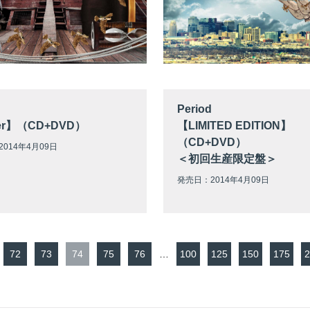
Period
ter】（CD+DVD）
【LIMITED EDITION】
（CD+DVD）
014年4月09日
＜初回生産限定盤＞
発売日：2014年4月09日
72
73
74
75
76
…
100
125
150
175
2