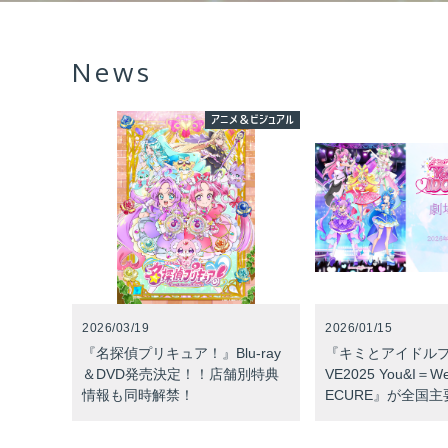
News
アニメ＆ビジュアル
2026/03/19
2026/01/15
『名探偵プリキュア！』Blu-ray
『キミとアイドルプ
＆DVD発売決定！！店舗別特典
VE2025 You&I＝We
情報も同時解禁！
ECURE』が全国主