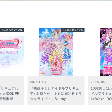
アニメ＆ビジュアル
アニメ＆ビジュアル
2025/11/07
2025/10/29
リキュア♪LI
『映画キミとアイドルプリキュ
10月18日(
're IDOL PR
ア♪ お待たせ！キミに届けるキラ
ドルプリキュア♪
要都市15…
ッキライブ！』Blu-ray…
I＝We're ID