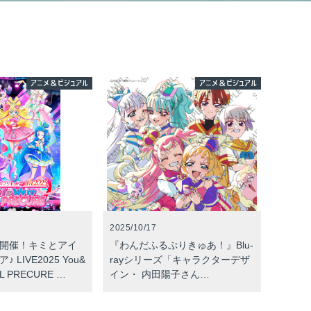
アニメ＆ビジュアル
アニメ＆ビジュアル
2025/10/17
土)開催！キミとアイ
『わんだふるぷりきゅあ！』Blu-
 LIVE2025 You&
rayシリーズ「キャラクターデザ
OL PRECURE …
イン・ 内田陽子さん…