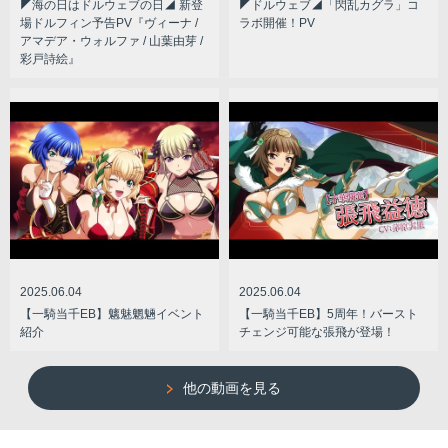
◤海の日はドルウェブの日◢ 新登
◤ドルウェブ◢「閃乱カグラ」コ
場ドルフィン予告PV『ヴィーナ /
ラボ開催！PV
アマデア・ウォルファ / 山葉由芽 /
彩戸詩絵』
2025.06.04
2025.06.04
【一騎当千EB】魑魅魍魎イベント
【一騎当千EB】5周年！バースト
紹介
チェンジ可能な張飛が登場！
他の動画を見る