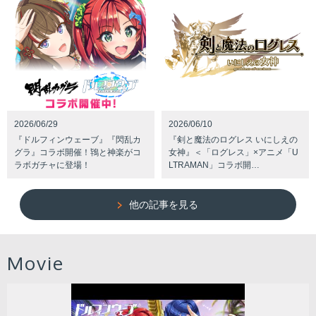
2026/06/29
2026/06/10
『ドルフィンウェーブ』『閃乱カ
『剣と魔法のログレス いにしえの
グラ』コラボ開催！鴇と神楽がコ
女神』＜「ログレス」×アニメ「U
ラボガチャに登場！
LTRAMAN」コラボ開…
他の記事を見る
Movie