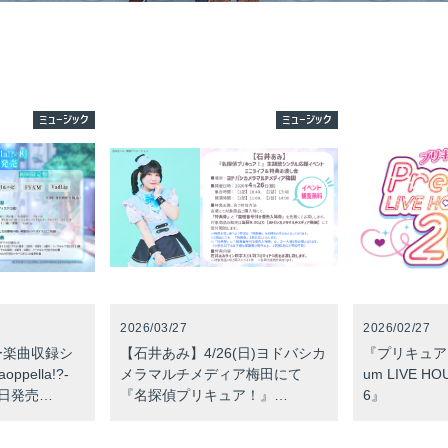
ミュージック
ミュージック
2026/03/27
2026/02/27
ー楽曲収録シ
【石井あみ】4/26(日)ヨドバシカ
『プリキュアシ
pella!?-
メラマルチメディア梅田にて
um LIVE HOU
5日発売…
『名探偵プリキュア！』…
6』