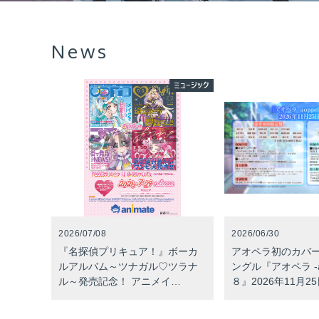
News
ミュージック
2026/07/08
2026/06/30
『名探偵プリキュア！』ボーカ
アオペラ初のカバ
ルアルバム～ツナガル♡ツラナ
ングル『アオペラ -aop
ル～発売記念！ アニメイ…
８』2026年11月2