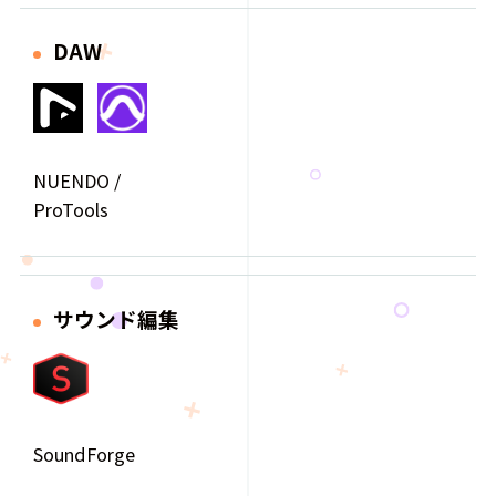
DAW
NUENDO /
ProTools
サウンド編集
SoundForge