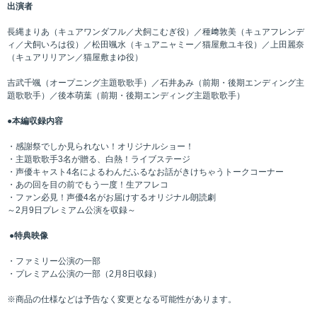
出演者
長縄まりあ（キュアワンダフル／犬飼こむぎ役）／種﨑敦美（キュアフレンデ
ィ／犬飼いろは役）／松田颯水（キュアニャミー／猫屋敷ユキ役）／上田麗奈
（キュアリリアン／猫屋敷まゆ役）
吉武千颯（オープニング主題歌歌手）／石井あみ（前期・後期エンディング主
題歌歌手）／後本萌葉（前期・後期エンディング主題歌歌手）
●本編収録内容
・感謝祭でしか見られない！オリジナルショー！
・主題歌歌手3名が贈る、白熱！ライブステージ
・声優キャスト4名によるわんだふるなお話がきけちゃうトークコーナー
・あの回を目の前でもう一度！生アフレコ
・ファン必見！声優4名がお届けするオリジナル朗読劇
～2月9日プレミアム公演を収録～
●特典映像
・ファミリー公演の一部
・プレミアム公演の一部（2月8日収録）
※商品の仕様などは予告なく変更となる可能性があります。