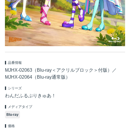
品番情報
MJHX-02063（Blu-ray＜アクリルブロック＞付版）／
MJHX-02064（Blu-ray通常版）
シリーズ
わんだふるぷりきゅあ！
メディアタイプ
Blu-ray
価格