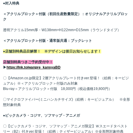
●封入特典
＜アクリルブロック＞付版（初回生産数量限定）：オリジナルアクリルブロッ
ク
透明アクリル15mm厚・W138mm×H122mm×D15mm（ラウンドタイプ）
＜アクリルブロック＞付版・通常版共通：ブックレット
●店舗別特典品目解禁！ ※デザインは後日お知らせします！
店舗別特典つきご予約受付中！
▶
https://lnk.to/wanpre_kansyaBD
〇【Amazon.co.jp限定】2層アクリルプレート付きver.登場！（絵柄：キービジ
ュアル）※＜アクリルブロック＞付版のみ対象
Blu-ray＜アクリルブロック＞付版 18,000円（税込価格19,800円）
〇マイクロファイバー(ミニハンカチサイズ)（絵柄：キービジュアル） ※全形
態対象特典
●ビックカメラ・コジマ、ソフマップ・アニメガ
〇【ビックカメラ・コジマ、ソフマップ・アニメガ限定】Ｗスエードタペスト
リー（B2）付きver.登場！（絵柄：ティザービジュアル）※全形態対象特典