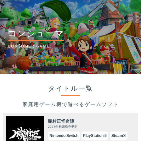
コンシューマ
CONSUMER GAME
タイトル一覧
家庭用ゲーム機で遊べるゲームソフト
朧村正怪奇譚
2027年初頭発売予定
Nintendo Switch
PlayStation 5
Steam®