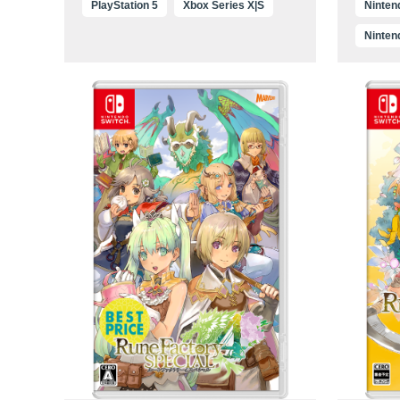
PlayStation 5
Xbox Series X|S
Ninten
Ninten