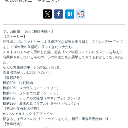
株式会社ポニーキャニオン
ツナvs白蘭 ついに最終決戦へ！
【ストーリー】
初代ボンゴレファミリーによる奇跡的な試練を乗り越え、さらにパワーアップ
をして10年後の並盛町に戻ってきたツナたち。
チョイスバトルから脱出した際、超炎リング転送システムにダメージを与えて
時間稼ぎをしているものの、いつ白蘭たちが襲撃してきてもおかしくない状況
だ。
そんな緊張感の中、6つの光が現れる。
真６弔花がついに現れたのだ！
【収録話数】
標的194 決戦開始
標的195 Ｇの弓矢（アーチェリー）
標的196 ランポウの盾（シールド）
標的197 ナックルの極限（マキシマム）ブレイク
標的198 最後の真（リアル）６弔花（ちょうか）
【初回生産分封入特典】
●スペシャルミニクリアファイル
描きろしイラストのクリアファイルを封入。初回生産分限定特典です！
【音声特典】