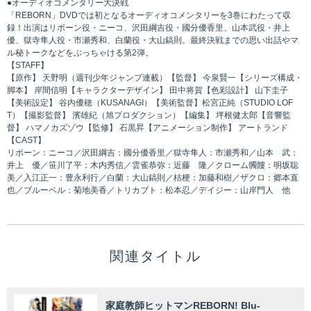
●オーディオコメンタリー大決戦
「REBORN」DVDでは初となるオーディオコメンタリーを3巻にわたって収
録！出演はリボーン役・ニーコ、沢田綱吉役・國分優香里、山本武役・井上
優、獄寺隼人役・市瀬秀和、白蘭役・大山鎬則。最終決戦までの思い出話やマ
ル秘トークなどをぶっちゃける第2弾。
【STAFF】
【原作】 天野明（週刊少年ジャンプ連載）【監督】 今泉賢一【シリーズ構成・
脚本】 岸間信明【キャラクターデザイン】 田中将賀【色彩設計】 山下圭子
【美術設定】 谷内優穂（KUSANAGI）【美術監督】松宮正純（STUDIO LOF
T）【撮影監督】 濱雄紀（旭プロダクション）【編集】 坪根健太郎【音響監
督】 ハマノカズゾウ【監修】 石黒昇【アニメーション制作】 アートランド
【CAST】
リボーン：ニーコ／沢田綱吉：國分優香里／獄寺隼人：市瀬秀和／山本 武：
井上 優／笹川了平：木内秀信／雲雀恭弥：近藤 隆／クローム髑髏：明坂聡
美／入江正一：豊永利行／白蘭：大山鎬則／桔梗：加藤和樹／ザクロ：郷本直
也／ブルーベル：菊地美香／トリカブト：松本忍／デイジー：山岸門人 他
関連タイトル
家庭教師ヒットマンREBORN! Blu-