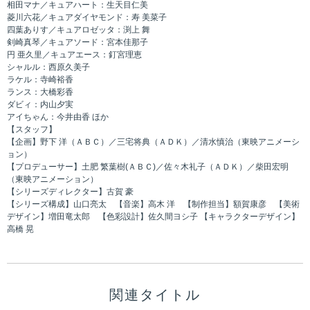
相田マナ／キュアハート：生天目仁美
菱川六花／キュアダイヤモンド：寿 美菜子
四葉ありす／キュアロゼッタ：渕上 舞
剣崎真琴／キュアソード：宮本佳那子
円 亜久里／キュアエース：釘宮理恵
シャルル：西原久美子
ラケル：寺崎裕香
ランス：大橋彩香
ダビィ：内山夕実
アイちゃん：今井由香 ほか
【スタッフ】
【企画】野下 洋（ＡＢＣ）／三宅将典（ＡＤＫ）／清水慎治（東映アニメーシ
ョン）
【プロデューサー】土肥 繁葉樹(ＡＢＣ)／佐々木礼子（ＡＤＫ）／柴田宏明
（東映アニメーション）
【シリーズディレクター】古賀 豪
【シリーズ構成】山口亮太 【音楽】高木 洋 【制作担当】額賀康彦 【美術
デザイン】増田竜太郎 【色彩設計】佐久間ヨシ子 【キャラクターデザイン】
高橋 晃
関連タイトル