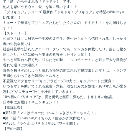
て「愛」から生まれる「ドキドキ！」です。
他人を思いやる心＝「愛」を胸に戦います！！
「プリキュア」シリーズ 最新作『ドキドキ！プリキュア』が待望のBlu-ray＆
DVD化！！
キュートで華麗なプリキュアたちが、たくさんの「ドキドキ！」をお届けしま
す！！
【ストーリー】
相田マナは、大貝第一中学校の２年生。先生たちからも信頼される、しっかり
者の生徒会長です。
社会科見学で訪れたクローバータワーでも、ケンカを仲裁したり、落とし物を
届けたり、バスに酔った友達の看護をしたりと大忙し！
やっと展望台へ行く列に並んだその時、「ジコチュー！」と叫ぶ巨大な怪物が
現れて辺りは大混乱！！
景色を独り占めしようと暴れる怪物の前に思わず飛び出したマナは、トランプ
王国からやってきた妖精シャルルと、
不思議なアクセサリー“キュアラビーズ”の力で、キュアハートに変身！
いつもマナを助けてくれる親友・六花、幼なじみのお嬢様・ありすたちが愛を
忘れた“ジコチュー”たちを浄化していきます。
10作目の“プリキュア”は、愛と勇気と秘密に満ちた、ドキドキの物語。
日本中にお届け！キュンキュン！！
【収録話数】
■第34話『ママはチョーたいへん！ふきげんアイちゃん！』
■第35話『いやいやアイちゃん！歯みがき大作戦！』
■第36話『ラケルはりきる！初恋パワー全開！』
【声の出演】