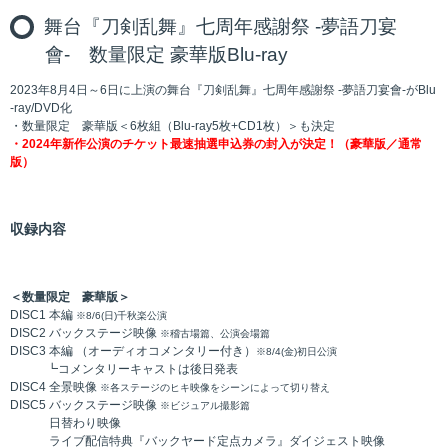
舞台『刀剣乱舞』七周年感謝祭 -夢語刀宴
會- 数量限定 豪華版Blu-ray
2023年8月4日～6日に上演の舞台『刀剣乱舞』七周年感謝祭 -夢語刀宴會-がBlu
-ray/DVD化
・数量限定 豪華版＜6枚組（Blu-ray5枚+CD1枚）＞も決定
・2024年新作公演のチケット最速抽選申込券の封入が決定！（豪華版／通常
版）
収録内容
＜数量限定 豪華版＞
DISC1 本編
※8/6(日)千秋楽公演
DISC2 バックステージ映像
※稽古場篇、公演会場篇
DISC3 本編 （オーディオコメンタリー付き）
※8/4(金)初日公演
┗コメンタリーキャストは後日発表
DISC4 全景映像
※各ステージのヒキ映像をシーンによって切り替え
DISC5 バックステージ映像
※ビジュアル撮影篇
日替わり映像
ライブ配信特典『バックヤード定点カメラ』ダイジェスト映像