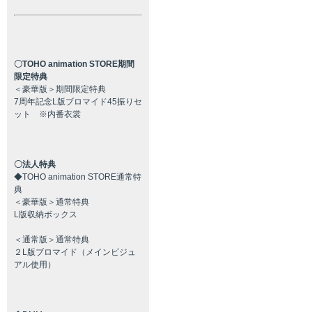
〇TOHO animation STORE期間
限定特典
＜豪華版＞期間限定特典
7周年記念L版ブロマイド45振りセ
ット ※内番衣裳
〇法人特典
◆TOHO animation STORE通常特
典
＜豪華版＞通常特典
L版収納ボックス
＜通常版＞通常特典
２L版ブロマイド（メインビジュ
アル使用）