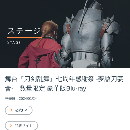
ステージ
STAGE
舞台『刀剣乱舞』七周年感謝祭 -夢語刀宴
會- 数量限定 豪華版Blu-ray
発売日：2024/01/24
公式HP
特設サイト