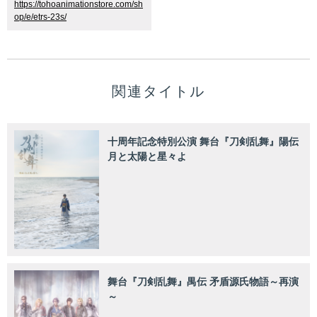
https://tohoanimationstore.com/sh
op/e/etrs-23s/
関連タイトル
十周年記念特別公演 舞台『刀剣乱舞』陽伝
月と太陽と星々よ
舞台『刀剣乱舞』禺伝 矛盾源氏物語～再演
～