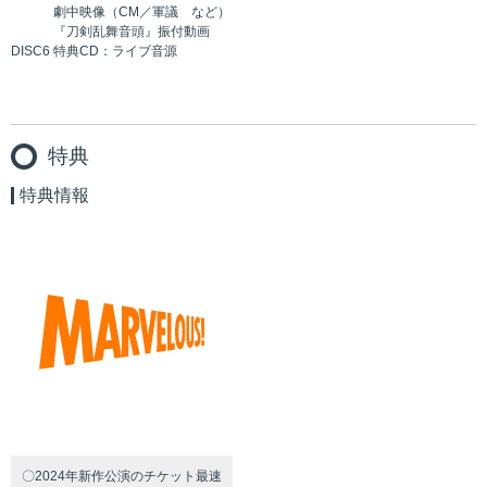
劇中映像（CM／軍議 など）
『刀剣乱舞音頭』振付動画
DISC6 特典CD：ライブ音源
特典
特典情報
〇2024年新作公演のチケット最速