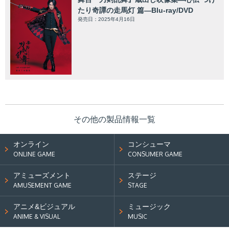
たり奇譚の走馬灯 篇—Blu-ray/DVD
発売日：2025年4月16日
その他の製品情報一覧
オンライン
コンシューマ
ONLINE GAME
CONSUMER GAME
アミューズメント
ステージ
AMUSEMENT GAME
STAGE
アニメ&ビジュアル
ミュージック
ANIME & VISUAL
MUSIC