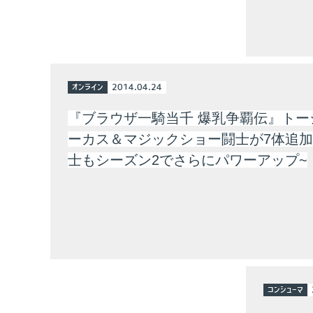
オンライン
2014.04.24
『ブラウザ一騎当千 爆乳争覇伝』トー
ーカス＆マジックショー闘士が7体追加
士もシーズン2でさらにパワーアップ~
コンシューマ