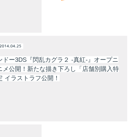
2014.04.25
ドー3DS『閃乱カグラ２ -真紅-』オープニ
ニメ公開！新たな描き下ろし「店舗別購入特
定 イラストラフ公開！