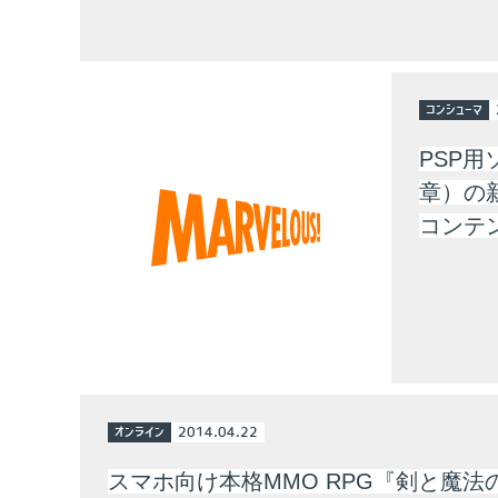
コンシューマ
PSP用
章）の
コンテ
オンライン
2014.04.22
スマホ向け本格MMO RPG『剣と魔法