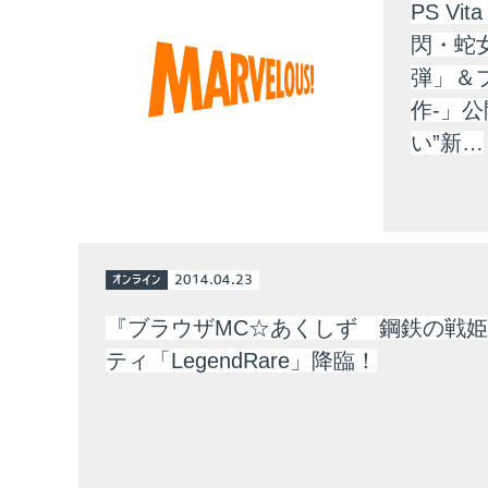
PS V
閃・蛇
弾」＆
作-」
い”新…
オンライン
2014.04.23
『ブラウザMC☆あくしず 鋼鉄の戦
ティ「LegendRare」降臨！