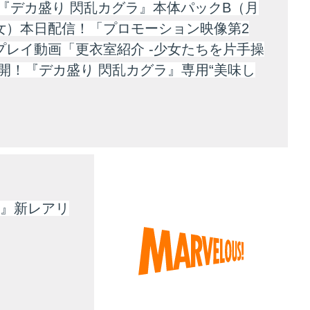
ita『デカ盛り 閃乱カグラ』本体パックB（月
女）本日配信！「プロモーション映像第2
プレイ動画「更衣室紹介 -少女たちを片手操
公開！『デカ盛り 閃乱カグラ』専用“美味し
姫』新レアリ