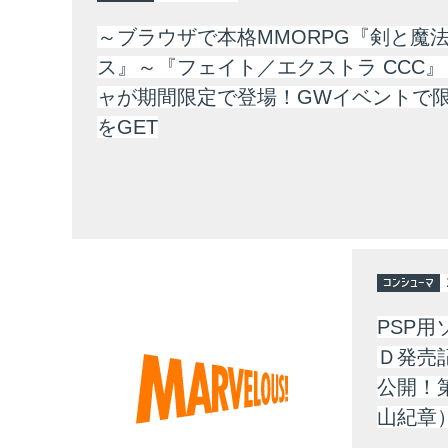
～ブラウザで本格MMORPG『剣と魔
ス』～『フェイト／エクストラ CCC
ャが期間限定で登場！GWイベントで
をGET
コンシューマ
PSP
Ｄ発売
公開！第
山紀章