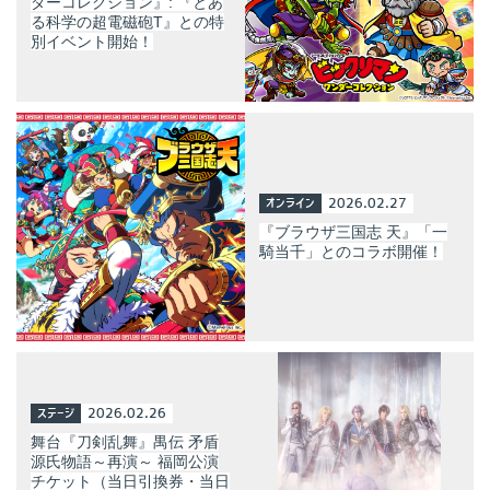
ダーコレクション』: 『とあ
る科学の超電磁砲T』との特
別イベント開始！
オンライン
2026.02.27
『ブラウザ三国志 天』「一
騎当千」とのコラボ開催！
ステージ
2026.02.26
舞台『刀剣乱舞』禺伝 矛盾
源氏物語～再演～ 福岡公演
チケット（当日引換券・当日