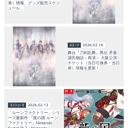
券）情報、グッズ販売スケジ
ュール…
ステージ
2026.02.14
舞台『刀剣乱舞』禺伝 矛盾
源氏物語～再演～ 大阪公演
チケット（当日引換券・当日
券）情報を更新！
コンシューマ
2026.02.13
「ルーンファクトリー」シリ
ーズ最新作 『龍の国 ルーン
ファクトリー』Nintendo
Switch™ 2／Nintendo