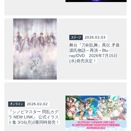
ステージ
2026.02.03
舞台『刀剣乱舞』禺伝 矛盾
源氏物語～再演～Blu-
ray/DVD 2026年7月15日
(水)発売決定！
オンライン
2026.02.02
『シノビマスター 閃乱カグ
ラ NEW LINK』 公式イラス
ト集 3/16(月)2冊同時発売！