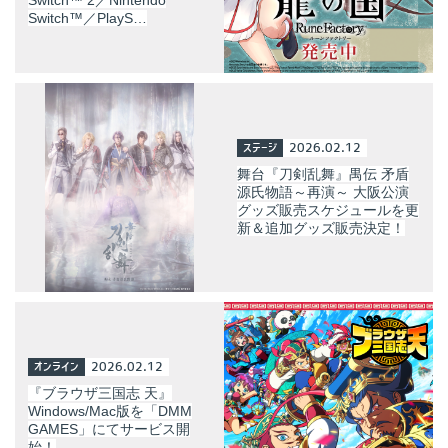
Switch™／PlayS…
ステージ
2026.02.12
舞台『刀剣乱舞』禺伝 矛盾
源氏物語～再演～ 大阪公演
グッズ販売スケジュールを更
新＆追加グッズ販売決定！
オンライン
2026.02.12
『ブラウザ三国志 天』
Windows/Mac版を「DMM
GAMES」にてサービス開
始！