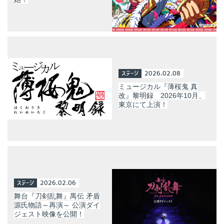
ステージ
2026.02.08
ミュージカル『薄桜鬼 真
改』黎明録 2026年10月、
東京にて上演！
ステージ
2026.02.06
舞台『刀剣乱舞』禺伝 矛盾
源氏物語～再演～ 公演ダイ
ジェスト映像を公開！