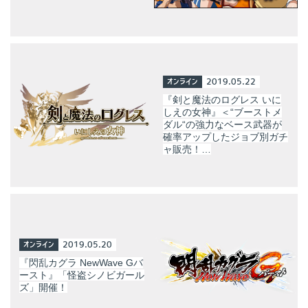
オンライン
2019.05.22
『剣と魔法のログレス いに
しえの女神』＜“ブーストメ
ダル“の強力なベース武器が
確率アップしたジョブ別ガチ
ャ販売！…
オンライン
2019.05.20
『閃乱カグラ NewWave Gバ
ースト』「怪盗シノビガール
ズ」開催！