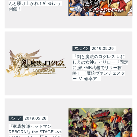
んと駆け上がれ！ﾊﾞﾄﾙﾀﾜｰ」
開催！
オンライン
2019.05.29
『剣と魔法のログレス いに
しえの女神』＜リロード固定
に強いMB武器でリリー攻
略！ 「魔銃ヴァンチェスタ
ー-Ⅴ-確率ア…
ステージ
2019.05.28
『家庭教師ヒットマン
REBORN!』the STAGE –vs