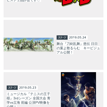
ステージ
2019.05.24
舞台『刀剣乱舞』慈伝 日日
の葉よ散るらむ キービジュ
アル公開！
ステージ
2019.05.23
ミュージカル『テニスの王子
様』3rdシーズン 全国大会 青
学vs立海 前編 公演PV映像を
公開！