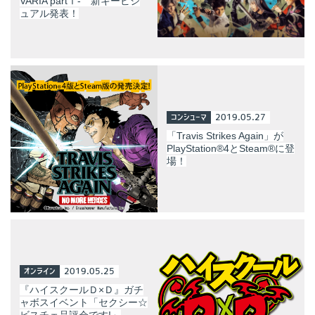
VARIA partⅠ- 新キービジ
ュアル発表！
コンシューマ
2019.05.27
「Travis Strikes Again」が
PlayStation®4とSteam®に登
場！
オンライン
2019.05.25
『ハイスクールＤ×Ｄ』ガチ
ャボスイベント「セクシー☆
ビスチェ品評会です!」