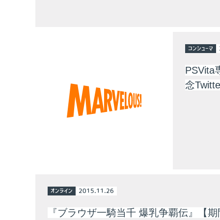
コンシューマ
PSVi
念Twi
オンライン
2015.11.26
『ブラウザ一騎当千 爆乳争覇伝』【期