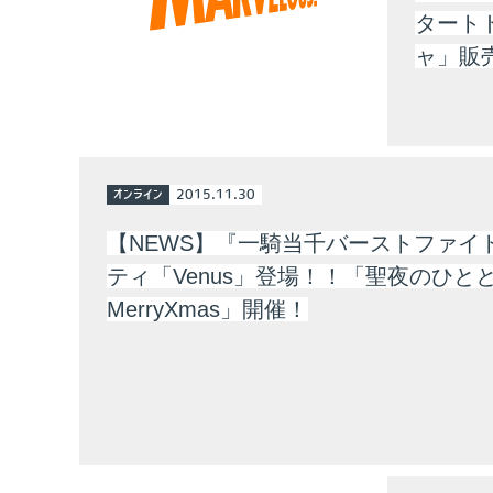
タートド
ャ」販
オンライン
2015.11.30
【NEWS】『一騎当千バーストファイ
ティ「Venus」登場！！「聖夜のひと
MerryXmas」開催！