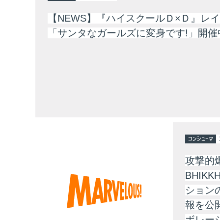
【NEWS】『ハイスクールＤ×Ｄ』レ
「サンタなガールズに変身です!」開催
コンシューマ
攻撃的爆
BHIK
ション
報を公
ボレー