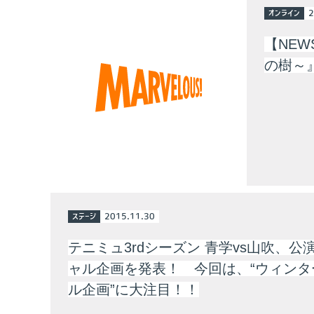
オンライン
2
【NE
の樹～
ステージ
2015.11.30
テニミュ3rdシーズン 青学vs山吹、公
ャル企画を発表！ 今回は、“ウィンタ
ル企画”に大注目！！