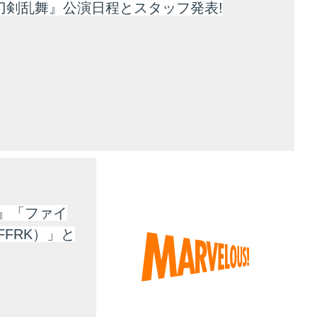
刀剣乱舞』公演日程とスタッフ発表!
』「ファイ
FRK）」と