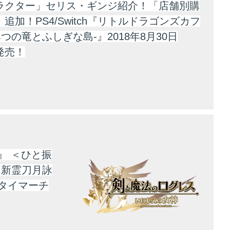
ラクター」セリス・ギンジ紹介！「店舗別購
追加！PS4/Switch『リトルドラゴンズカフ
みつの竜とふしぎな島-』2018年8月30日
発売！
』 ＜ひと振
！新霊刀月詠
タイマーチ