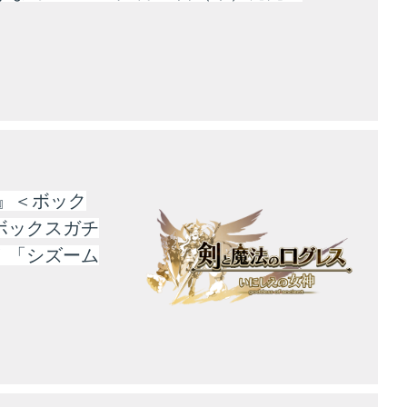
』＜ボック
ボックスガチ
！「シズーム