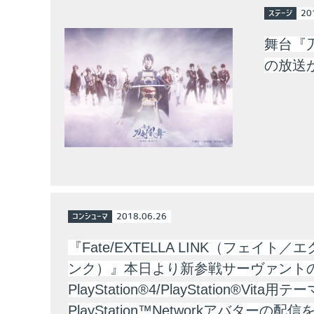
ステージ
20
舞台『
の放送
コンシューマ
2018.06.26
『Fate/EXTELLA LINK（フェイト／
ンク）』本日より新参戦サーヴァント
PlayStation®4/PlayStation®Vita用テ
PlayStation™Networkアバターの配