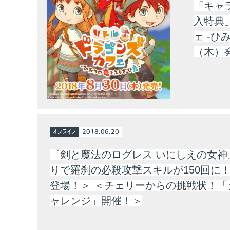
「キャ
入特典」
ェ -ひ
（木）
オンライン
2018.06.20
『剣と魔法のログレス いにしえの女神
りで羅刹の必殺攻撃スキルが150回に
登場！＞ ＜チェリーからの挑戦状！「
ャレンジ」開催！＞