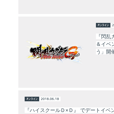
オンライン
2
『閃乱カ
＆イベン
う」開
オンライン
2018.06.18
『ハイスクールＤ×Ｄ』 でデートイベ