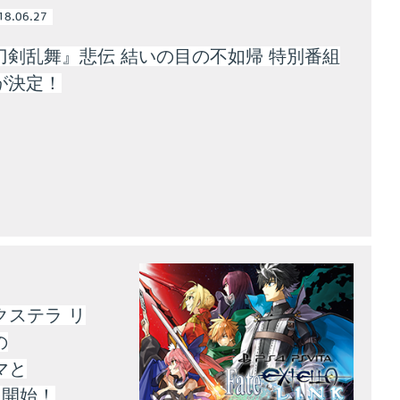
18.06.27
刀剣乱舞』悲伝 結いの目の不如帰 特別番組
が決定！
エクステラ リ
の
ーマと
信を開始！