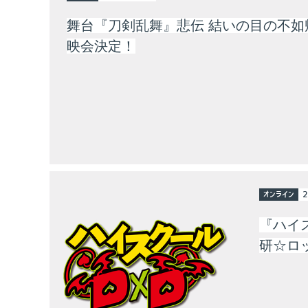
舞台『刀剣乱舞』悲伝 結いの目の不如
映会決定！
オンライン
2
『ハイ
研☆ロ