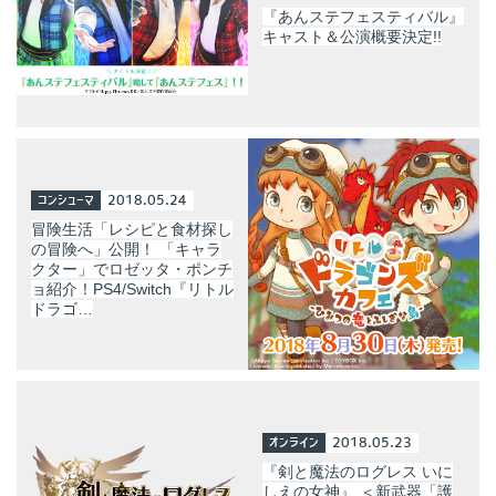
『あんステフェスティバル』
キャスト＆公演概要決定!!
コンシューマ
2018.05.24
冒険生活「レシピと食材探し
の冒険へ」公開！ 「キャラ
クター」でロゼッタ・ポンチ
ョ紹介！PS4/Switch『リトル
ドラゴ…
オンライン
2018.05.23
『剣と魔法のログレス いに
しえの女神』 ＜新武器「護