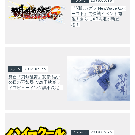
オンライン
2018.05.28
『閃乱カグラ NewWave Gバ
ースト』で決戦イベント開
催！さらにXR両姫が新登
場！
ステージ
2018.05.25
舞台『刀剣乱舞』悲伝 結い
の目の不如帰 7/29千秋楽ラ
イブビューイング詳細決定！
オンライン
2018.05.25