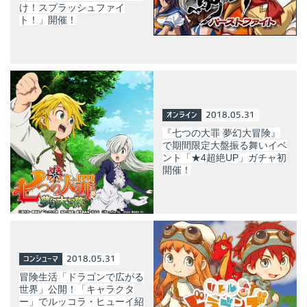
け！スプラッシュファイ
ト！」開催！
オンライン
2018.05.31
『七つの大罪 夢幻大冒険』
で期間限定大盤振る舞いイベ
ン​ト「★4超絶UP」ガチャ初
開催！
コンシューマ
2018.05.31
冒険生活「ドラゴンで広がる
世界」公開！「キャラクタ
ー」でルッコラ・ヒューイ紹