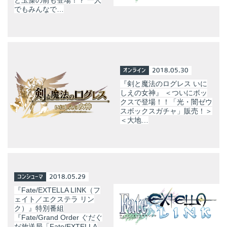
でもみんなで…
オンライン
2018.05.30
『剣と魔法のログレス いに
しえの女神』 ＜ついにボッ
クスで登場！！「光・闇ゼウ
スボックスガチャ」販売！＞
＜大地…
コンシューマ
2018.05.29
『Fate/EXTELLA LINK（フ
ェイト／エクステラ リン
ク）』特別番組
『Fate/Grand Order ぐだぐ
だ放送局「Fate/EXTELLA