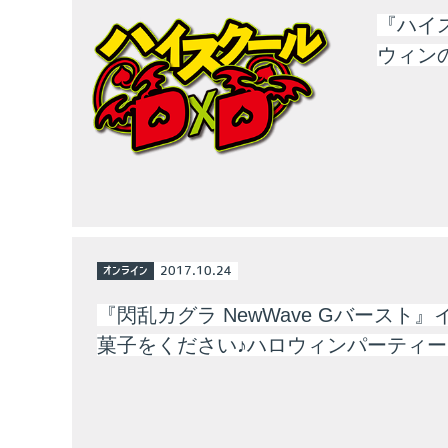
『ハイ
ウィン
オンライン
2017.10.24
『閃乱カグラ NewWave Gバースト
菓子をください♪ハロウィンパーティ