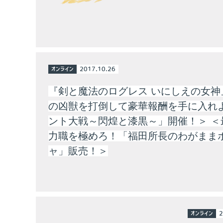
オンライン
2017.10.26
『剣と魔法のログレス いにしえの女神
の凶獣を打倒して豪華報酬を手に入れ
ント大戦～閃煌と漆黒～」開催！＞ ＜
力職を極めろ！「福田所長のわがまま
ャ」販売！＞
オンライン
2