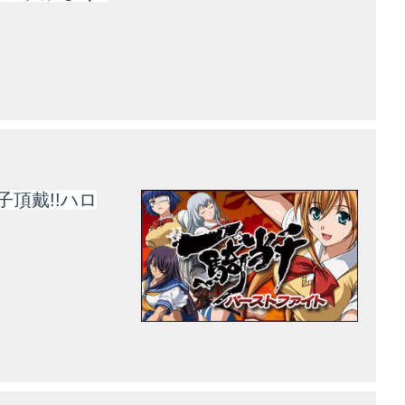
頂戴!!ハロ