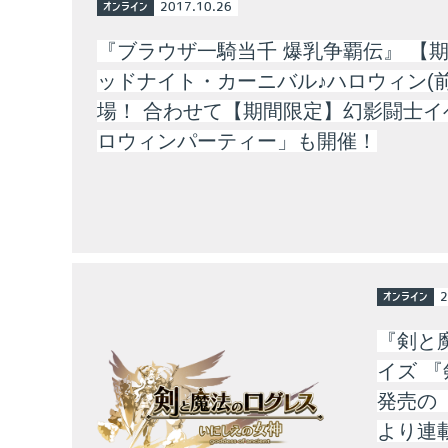
オンライン
2017.10.26
『ブラウザ一騎当千 爆乳争覇伝』 【
ッドナイト・カーニバル♪ハロウィン(
場！ 合わせて【期間限定】幻影闘士イ
ロウィンパーティー」も開催！
オンライン
2
『剣と
イズ 『
発売の「
より連