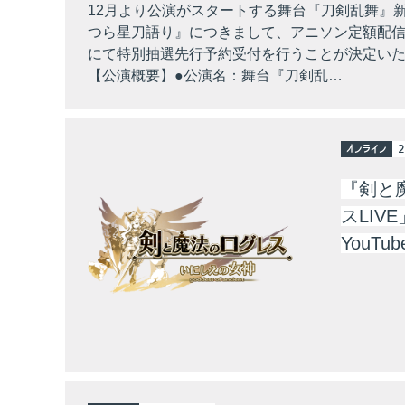
12月より公演がスタートする舞台『刀剣乱舞』新
つら星刀語り』につきまして、アニソン定額配信ア
にて特別抽選先行予約受付を行うことが決定い
【公演概要】●公演名：舞台『刀剣乱…
オンライン
2
『剣と
スLIVE
YouTu