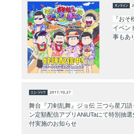
オンライン
2
『おそ
イベン
事もあ
ミュージック
2017.10.27
舞台『刀剣乱舞』ジョ伝 三つら星刀
ン定額配信アプリANiUTaにて特別抽
付実施のお知らせ