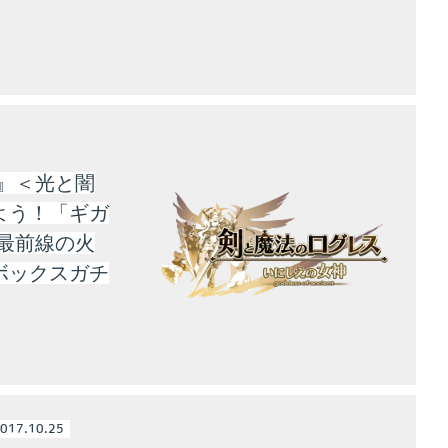
』＜光と闇
よう！「ギガ
最前線の火
ボックスガチ
017.10.25