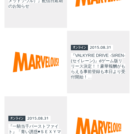
メットソウル）』配信日延期
のお知らせ
オンライン
2015.08.31
『VALKYRIE DRIVE -SIREN-
(セイレーン)』dゲーム版リ
リース決定！！豪華報酬がも
らえる事前登録も本日より受
付開始！…
オンライン
2015.08.31
『一騎当千バーストファイ
ト』「青い誘惑♥ＳＥＸＹマ