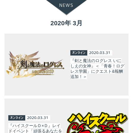
NEWS
2020年 3月
オンライン
2020.03.31
『剣と魔法のログレス いに
しえの女神』＜「青春！ログ
レス学園」にクエスト&報酬
追加！＞
オンライン
2020.03.31
『ハイスクールＤ×Ｄ』レイ
ドイベント「頑張るあなたを