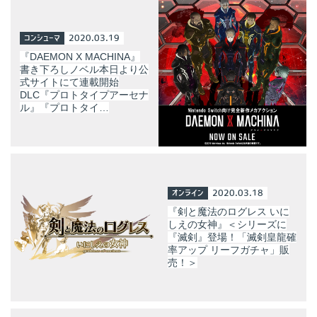
コンシューマ
2020.03.19
『DAEMON X MACHINA』
書き下ろしノベル本日より公
式サイトにて連載開始
DLC『プロトタイプアーセナ
ル』『プロトタイ…
オンライン
2020.03.18
『剣と魔法のログレス いに
しえの女神』＜シリーズに
『滅剣』登場！「滅剣皇龍確
率アップ リーフガチャ」販
売！＞