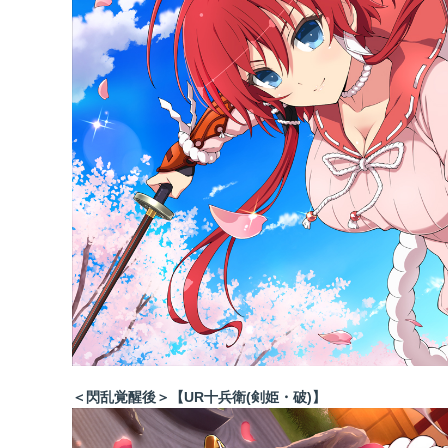
＜閃乱覚醒後＞【UR十兵衛(剣姫・破)】