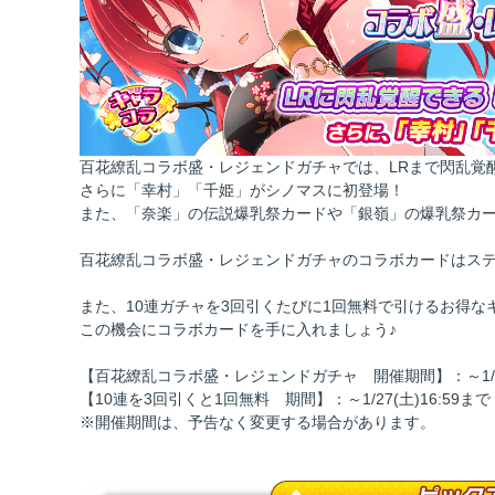
百花繚乱コラボ盛・レジェンドガチャでは、LRまで閃乱覚
さらに「幸村」「千姫」がシノマスに初登場！
また、「奈楽」の伝説爆乳祭カードや「銀嶺」の爆乳祭カ
百花繚乱コラボ盛・レジェンドガチャのコラボカードはス
また、10連ガチャを3回引くたびに1回無料で引けるお得
この機会にコラボカードを手に入れましょう♪
【百花繚乱コラボ盛・レジェンドガチャ 開催期間】：～1/31(
【10連を3回引くと1回無料 期間】：～1/27(土)16:59まで
※開催期間は、予告なく変更する場合があります。