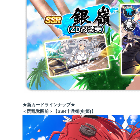
★新カードラインナップ★
＜閃乱覚醒前＞【SSR十兵衛(剣姫)】