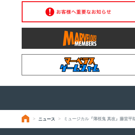
ミュージカル『薄桜鬼 真改』藤堂平助 
ニュース