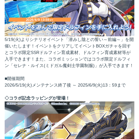
5/19(火)よりシナリオイベント「潜みし陰との誓い～前編～」を開
催いたします！イベントをクリアしてイベントBOXガチャを回す
とコラボ限定SSRドルフィン育成素材、ドルフィン育成素材等が
入手できます！また、コラボミッションではコラボ限定ドルフィ
ン「セレナ・ルイス(ミドガル魔剣士学園制服)」が入手できます！
■開催期間
2026/5/19(火)メンテナンス終了後 ～ 2025/6/9(火)13：59まで
◇コラボ記念ラッピングが登場！