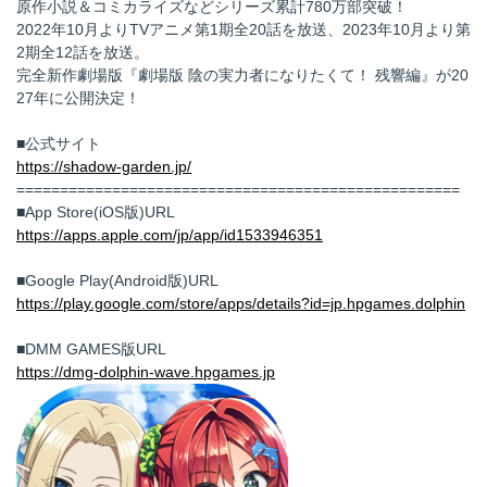
原作小説＆コミカライズなどシリーズ累計780万部突破！
2022年10月よりTVアニメ第1期全20話を放送、2023年10月より第
2期全12話を放送。
完全新作劇場版『劇場版 陰の実力者になりたくて！ 残響編』が20
27年に公開決定！
■公式サイト
https://shadow-garden.jp/
===================================================
■App Store(iOS版)URL
https://apps.apple.com/jp/app/id1533946351
■Google Play(Android版)URL
https://play.google.com/store/apps/details?id=jp.hpgames.dolphin
■DMM GAMES版URL
https://dmg-dolphin-wave.hpgames.jp