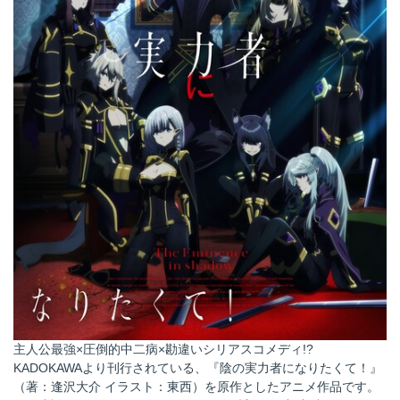
主人公最強×圧倒的中二病×勘違いシリアスコメディ!?
KADOKAWAより刊行されている、『陰の実力者になりたくて！』
（著：逢沢大介 イラスト：東西）を原作としたアニメ作品です。