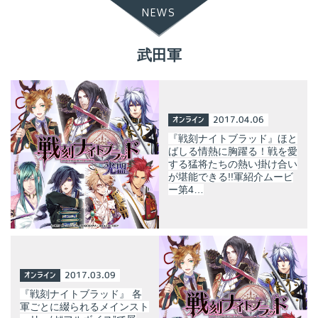
NEWS
武田軍
オンライン
2017.04.06
『戦刻ナイトブラッド』ほと
ばしる情熱に胸躍る！戦を愛
する猛将たちの熱い掛け合い
が堪能できる!!軍紹介ムービ
ー第4…
オンライン
2017.03.09
『戦刻ナイトブラッド』 各
軍ごとに綴られるメインスト