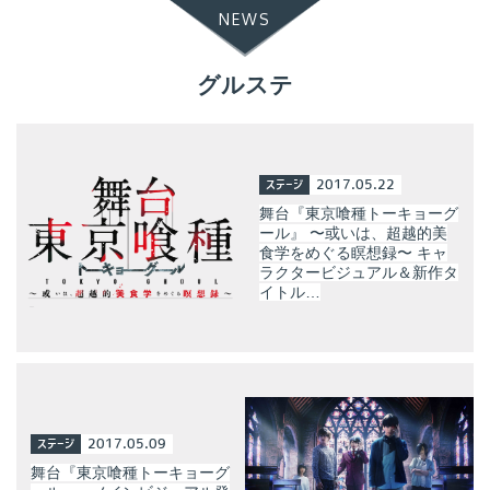
NEWS
グルステ
ステージ
2017.05.22
舞台『東京喰種トーキョーグ
ール』 〜或いは、超越的美
食学をめぐる瞑想録〜 キャ
ラクタービジュアル＆新作タ
イトル…
ステージ
2017.05.09
舞台『東京喰種トーキョーグ