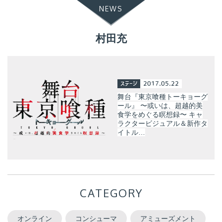
NEWS
村田充
ステージ
2017.05.22
舞台『東京喰種トーキョーグ
ール』 〜或いは、超越的美
食学をめぐる瞑想録〜 キャ
ラクタービジュアル＆新作タ
イトル…
CATEGORY
オンライン
コンシューマ
アミューズメント