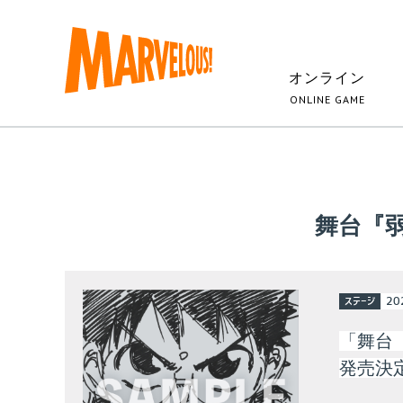
オンライン
ONLINE GAME
舞台『
ステージ
20
「舞台『弱
発売決