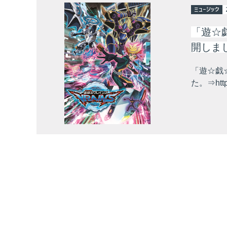
ミュージック
「遊☆戯
開しま
「遊☆戯☆
た。⇒https: