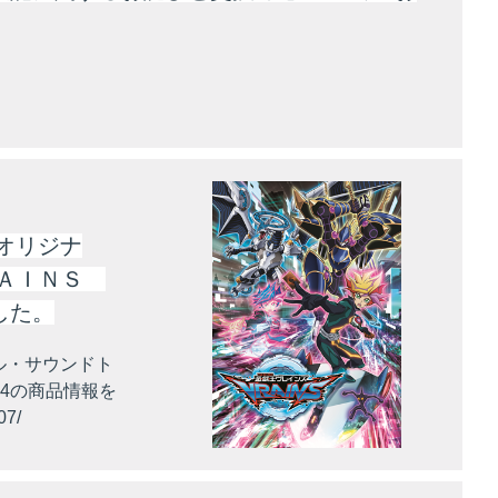
オリジナ
ＲＡＩＮＳ
した。
ル・サウンドト
L4の商品情報を
07/